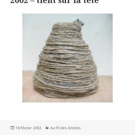
2002 – tient sur la tête
Publié
Catégories
18 février 2002
Au Fil des Années
le