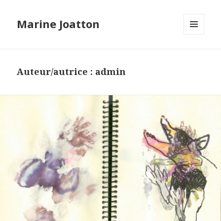
Marine Joatton
MENU
ET
WIDGETS
Auteur/autrice :
admin