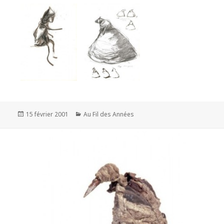
Publié
Catégories
15 février 2001
Au Fil des Années
le