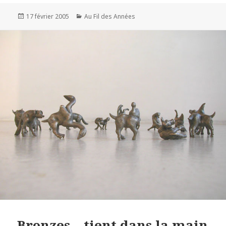
Publié
Catégories
17 février 2005
Au Fil des Années
le
Bronzes – tient dans la main