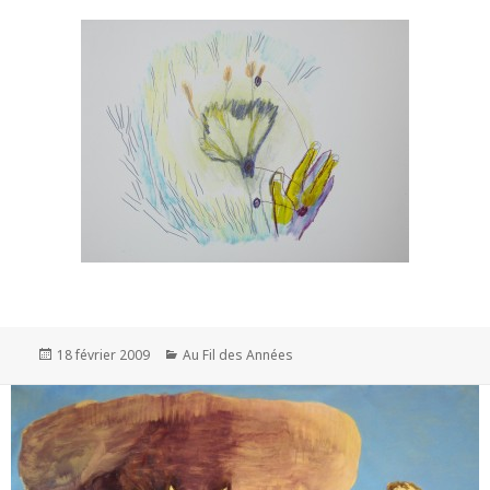
Publié
Catégories
18 février 2009
Au Fil des Années
le