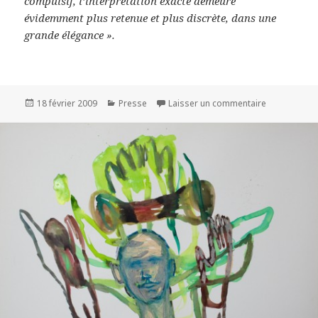
compulsif, l’interprétation exacte demeure
évidemment plus retenue et plus discrète, dans une
grande élégance ».
Publié
Catégories
sur Article p
18 février 2009
Presse
Laisser un commentaire
le