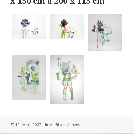
x 150 cm à 200 x 115 cm
Publié
Catégories
15 février 2007
Au Fil des Années
le