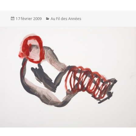
Publié
Catégories
17 février 2009
Au Fil des Années
le