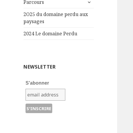
ouvrir
Parcours
le
sous-
2O25 du domaine perdu aux
menu
paysages
2024 Le domaine Perdu
NEWSLETTER
S'abonner