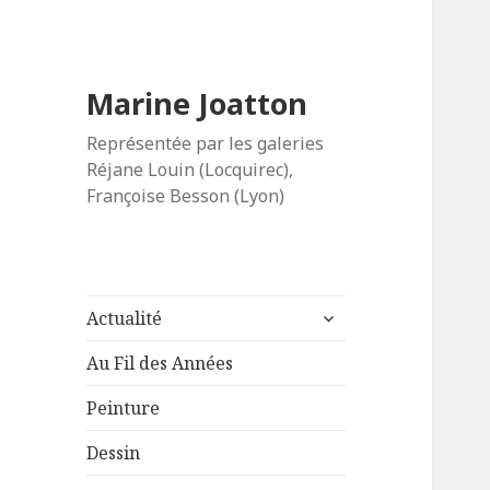
Marine Joatton
Représentée par les galeries
Réjane Louin (Locquirec),
Françoise Besson (Lyon)
ouvrir
Actualité
le
sous-
Au Fil des Années
menu
Peinture
Dessin