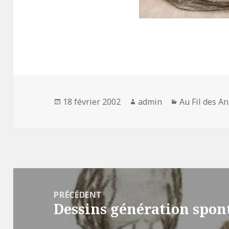
Publié
Auteur
Catégories
18 février 2002
admin
Au Fil des A
le
Navigation
de
PRÉCÉDENT
Dessins génération spont
l’article
Article
précédent :