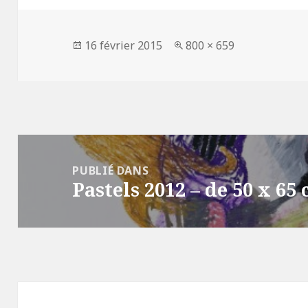
Publié
Taille
16 février 2015
800 × 659
le
réelle
Navigation
de
PUBLIÉ DANS
Pastels 2012 – de 50 x 65
l’article