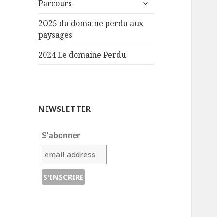
ouvrir
Parcours
le
sous-
2O25 du domaine perdu aux
menu
paysages
2024 Le domaine Perdu
NEWSLETTER
S'abonner