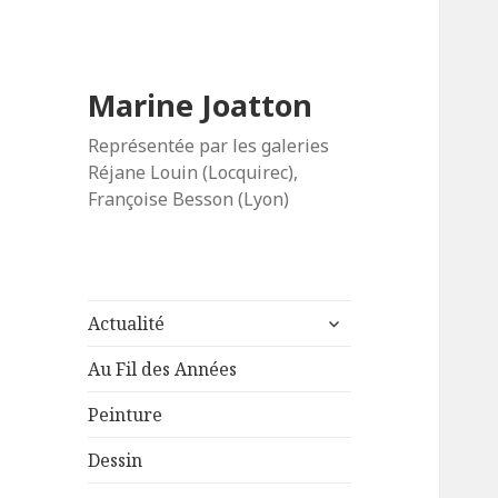
Marine Joatton
Représentée par les galeries
Réjane Louin (Locquirec),
Françoise Besson (Lyon)
ouvrir
Actualité
le
sous-
Au Fil des Années
menu
Peinture
Dessin