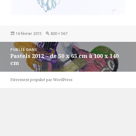
Publié
Taille
16 février 2015
800 × 567
le
réelle
Navigation
PUBLIÉ DANS
de
Pastels 2012 – de 50 x 65 cm à 100 x 140
l’article
cm
Fièrement propulsé par WordPress