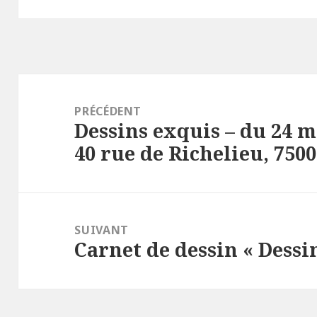
Navigation
de
PRÉCÉDENT
Dessins exquis – du 24 ma
l’article
Article
40 rue de Richelieu, 7500
précédent :
SUIVANT
Carnet de dessin « Dessi
Article
suivant :