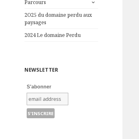
ouvrir
Parcours
le
sous-
2O25 du domaine perdu aux
menu
paysages
2024 Le domaine Perdu
NEWSLETTER
S'abonner