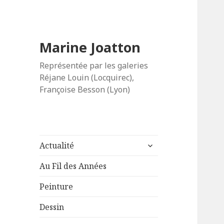
Marine Joatton
Représentée par les galeries
Réjane Louin (Locquirec),
Françoise Besson (Lyon)
ouvrir
Actualité
le
sous-
Au Fil des Années
menu
Peinture
Dessin