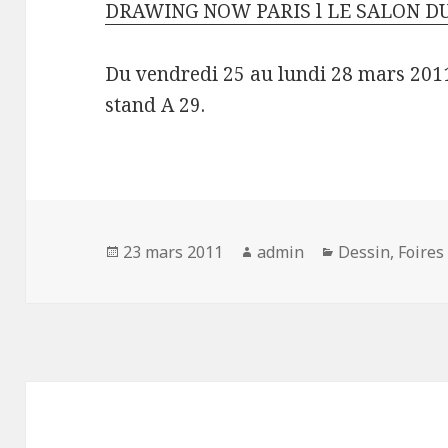
DRAWING NOW PARIS l LE SALON D
Du vendredi 25 au lundi 28 mars 201
stand A 29.
Publié
Auteur
Catégories
23 mars 2011
admin
Dessin
,
Foires
le