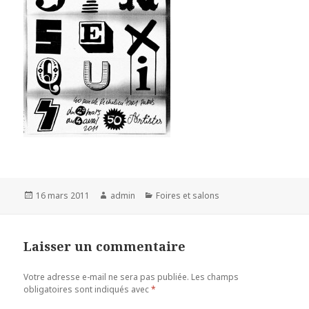
Publié
Auteur
Catégories
16 mars 2011
admin
Foires et salons
le
Laisser un commentaire
Votre adresse e-mail ne sera pas publiée.
Les champs
obligatoires sont indiqués avec
*