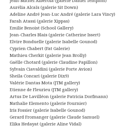
Jean-Michel Alberola (galerie Daniel Templon)
Aurélia Alcaïs (galerie Sit Down)
Adeline André Jean-Luc André (galerie Lara Vincy)
Farah Atassi (galerie Xippas)
Emilie Benoist (School Gallery)
Jean-Charles Blais (galerie Catherine Issert)
Elvire Bonduelle (galerie Isabelle Gounod)
Cyprien Chabert (Fat Galerie)
Mathieu Cherkit (galerie Jean Brolly)
Gaëlle Chotard (galerie Claudine Papillon)
Sylvain Ciavaldini (galerie Porte Avion)
Sheila Concari (galerie Dix9)
Valérie Dantas Mota (JTM gallery)
Etienne de Fleurieu (JTM gallery)
Artus De Lavilléon (galerie Patricia Dorfmann)
Nathalie Elemento (galerie Fournier)
Iris Fossier (galerie Isabelle Gounod)
Gerard Fromanger (galerie Claude Samuel)
Elika Hedayat (galerie Aline Vidal)