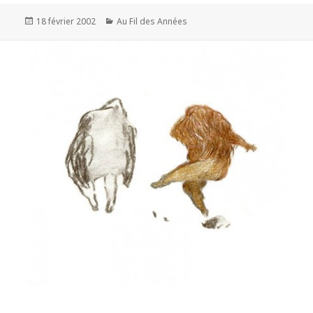
Publié
Catégories
18 février 2002
Au Fil des Années
le