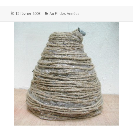
Publié
Catégories
15 février 2003
Au Fil des Années
le