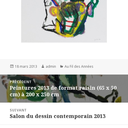
Publié
Auteur
Catégories
18 mars 2013
admin
Au Fil des Années
le
Navigation
PRÉCÉDENT
de
Peintures 2013 de format raisin (65 x 50
Article
l’article
cm) à 200 x 250 cm
précédent :
SUIVANT
Salon du dessin contemporain 2013
Article
suivant :