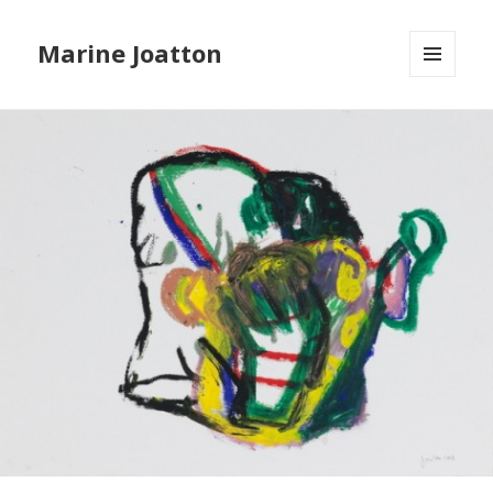
Marine Joatton
MENU
ET
WIDGETS