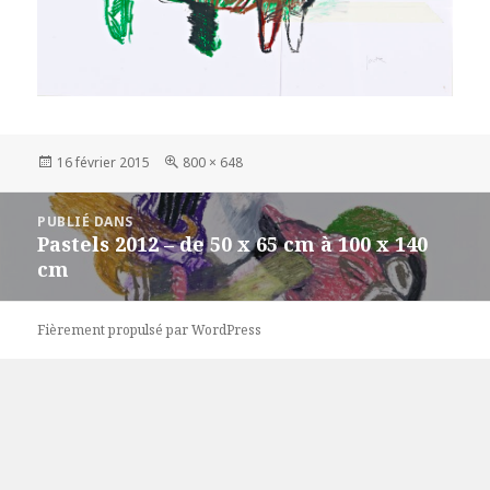
Publié
Taille
16 février 2015
800 × 648
le
réelle
Navigation
PUBLIÉ DANS
de
Pastels 2012 – de 50 x 65 cm à 100 x 140
l’article
cm
Fièrement propulsé par WordPress