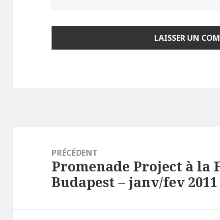
Navigation
de
PRÉCÉDENT
Promenade Project à la 
l’article
Article
Budapest – janv/fev 2011
précédent :