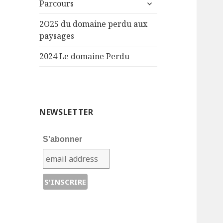
ouvrir
Parcours
le
sous-
2O25 du domaine perdu aux
menu
paysages
2024 Le domaine Perdu
NEWSLETTER
S'abonner