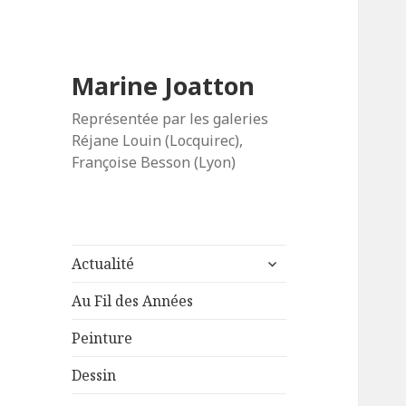
Marine Joatton
Représentée par les galeries
Réjane Louin (Locquirec),
Françoise Besson (Lyon)
ouvrir
Actualité
le
sous-
Au Fil des Années
menu
Peinture
Dessin