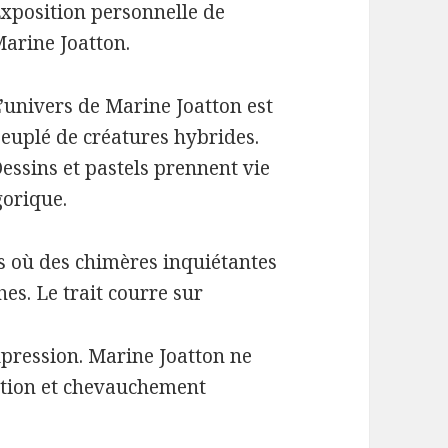
xposition personnelle de
arine Joatton.
’univers de Marine Joatton est
euplé de créatures hybrides.
essins et pastels prennent vie
gorique.
es où des chimères inquiétantes
s. Le trait courre sur
xpression. Marine Joatton ne
sition et chevauchement