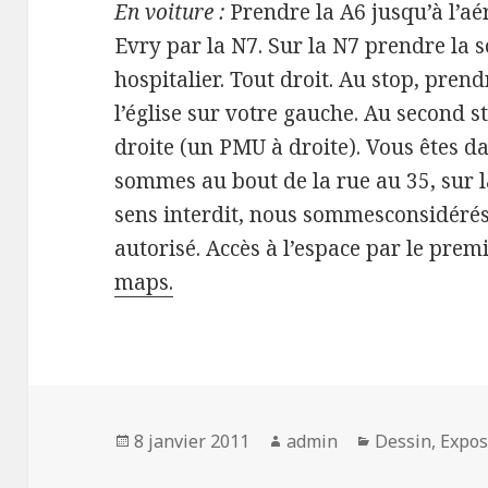
En voiture :
Prendre la A6 jusqu’à l’aé
Evry par la N7. Sur la N7 prendre la so
hospitalier. Tout droit. Au stop, pre
l’église sur votre gauche. Au second 
droite (un PMU à droite). Vous êtes da
sommes au bout de la rue au 35, sur 
sens interdit, nous sommesconsidérés
autorisé. Accès à l’espace par le prem
maps.
Publié
Auteur
Catégories
8 janvier 2011
admin
Dessin
,
Expos
le