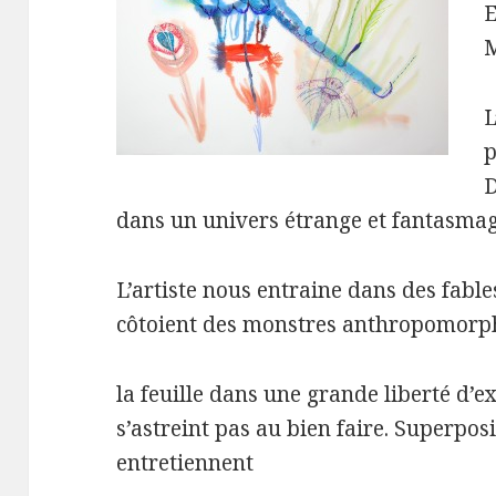
E
M
L
p
D
dans un univers étrange et fantasma
L’artiste nous entraine dans des fabl
côtoient des monstres anthropomorphe
la feuille dans une grande liberté d’e
s’astreint pas au bien faire. Superpo
entretiennent