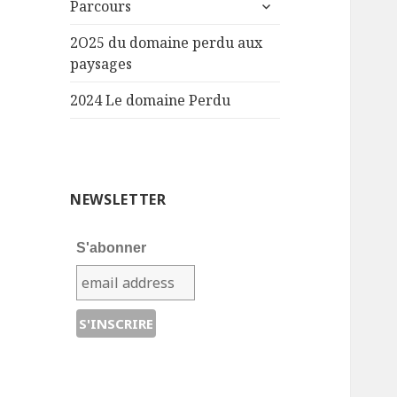
ouvrir
Parcours
le
sous-
2O25 du domaine perdu aux
menu
paysages
2024 Le domaine Perdu
NEWSLETTER
S'abonner