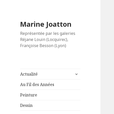
Marine Joatton
Représentée par les galeries
Réjane Louin (Locquirec),
Françoise Besson (Lyon)
ouvrir
Actualité
le
sous-
Au Fil des Années
menu
Peinture
Dessin